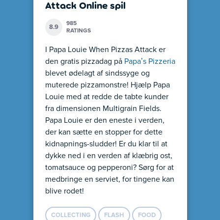
Attack Online spil
985
8.9
RATINGS
I Papa Louie When Pizzas Attack er
den gratis pizzadag på
Papa’s Pizzeria
blevet ødelagt af sindssyge og
muterede pizzamonstre! Hjælp Papa
Louie med at redde de tabte kunder
fra dimensionen Multigrain Fields.
Papa Louie er den eneste i verden,
der kan sætte en stopper for dette
kidnapnings-sludder! Er du klar til at
dykke ned i en verden af klæbrig ost,
tomatsauce og pepperoni? Sørg for at
medbringe en serviet, for tingene kan
blive rodet!
COLLECTING
FLASH
FOOD