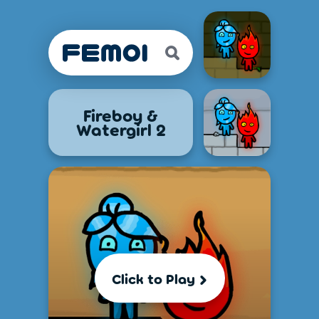
Fireboy &
Watergirl 2
Click to Play