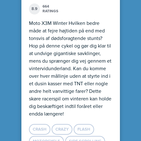
664
8.9
RATINGS
Moto X3M Winter Hvilken bedre
måde at fejre højtiden på end med
tonsvis af dødsforagtende stunts?
Hop på denne cykel og gør dig klar til
at undvige gigantiske savklinger,
mens du sprænger dig vej gennem et
vintervidunderland. Kan du komme
over hver mållinje uden at styrte ind i
et dusin kasser med TNT eller nogle
andre helt vanvittige farer? Dette
skøre racerspil om vinteren kan holde
dig beskæftiget indtil foråret eller
endda længere!
CRASH
CRAZY
FLASH