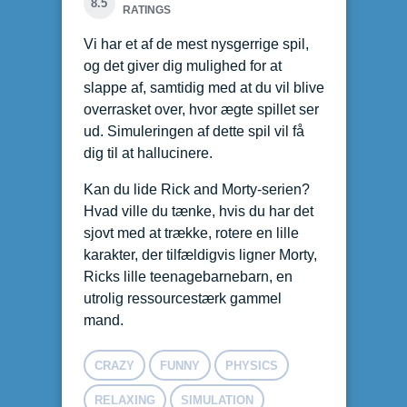
8.5
RATINGS
Vi har et af de mest nysgerrige spil,
og det giver dig mulighed for at
slappe af, samtidig med at du vil blive
overrasket over, hvor ægte spillet ser
ud. Simuleringen af dette spil vil få
dig til at hallucinere.
Kan du lide Rick and Morty-serien?
Hvad ville du tænke, hvis du har det
sjovt med at trække, rotere en lille
karakter, der tilfældigvis ligner Morty,
Ricks lille teenagebarnebarn, en
utrolig ressourcestærk gammel
mand.
CRAZY
FUNNY
PHYSICS
RELAXING
SIMULATION